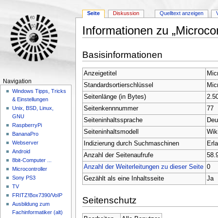
Seite
Diskussion
Quelltext anzeigen
Informationen zu „Microcon
Wechseln zu:
Navigation
,
Suche
Basisinformationen
Anzeigetitel
Micr
Navigation
Standardsortierschlüssel
Micr
Windows Tipps, Tricks
Seitenlänge (in Bytes)
2.5
& Einstellungen
Seitenkennnummer
77
Unix, BSD, Linux,
GNU
Seiteninhaltssprache
Deu
RaspberryPi
Seiteninhaltsmodell
Wik
BananaPro
Webserver
Indizierung durch Suchmaschinen
Erl
Android
Anzahl der Seitenaufrufe
58.
8bit-Computer ...
Anzahl der Weiterleitungen zu dieser Seite
0
Microcontroller
Sony PS3
Gezählt als eine Inhaltsseite
Ja
TV
FRITZ!Box7390/VoIP
Seitenschutz
Ausbildung zum
Fachinformatiker (alt)