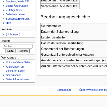
Bearbeiten
Alle Benutzer
Symbian, Nokia E52
Letzte Änderungen
Verschieben
Alle Benutzer
Zufällige Seite
Seite bearbeiten
Bearbeitungsgeschichte
Sonstiges/Elektronik
Hilfe
Seitenersteller
archiviert
Datum der Seitenerstellung
(nicht eigen)
Letzter Bearbeiter
Suche
Datum der letzten Bearbeitung
Gesamtzahl der Bearbeitungen
Gesamtzahl unterschiedlicher Autoren
Werkzeuge
Anzahl der kürzlich erfolgten Bearbeitungen (inn
Links auf diese Seite
Anzahl unterschiedlicher Autoren der kürzlich e
Änderungen an
verlinkten Seiten
Spezialseiten
Seiteninformationen
Datenschutz
Über www.electronic-ma