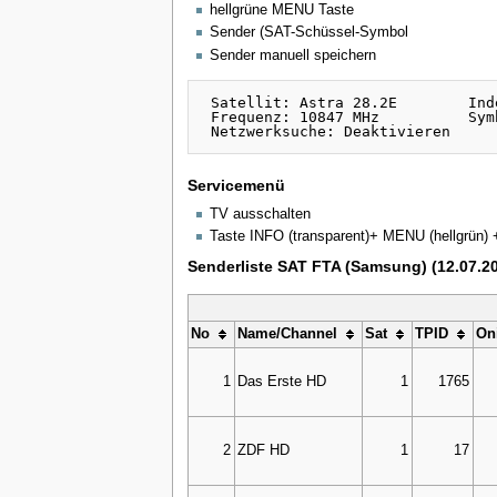
hellgrüne MENU Taste
Sender (SAT-Schüssel-Symbol
Sender manuell speichern
 Satellit: Astra 28.2E        Ind
 Frequenz: 10847 MHz          Sym
Servicemenü
TV ausschalten
Taste INFO (transparent)+ MENU (hellgrün) 
Senderliste SAT FTA (Samsung) (12.07.2
No
Name/Channel
Sat
TPID
On
1
Das Erste HD
1
1765
2
ZDF HD
1
17