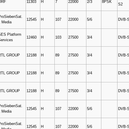
ORF
11303
H
7
22000
2/3
8PSK
S2
ProSiebenSat.
12545
H
107
22000
5/6
DVB-
1 Media
SES Platform
12460
H
103
27500
3/4
DVB-
Services
RTL GROUP
12188
H
89
27500
3/4
DVB-
RTL GROUP
12188
H
89
27500
3/4
DVB-
RTL GROUP
12188
H
89
27500
3/4
DVB-
ProSiebenSat.
12545
H
107
22000
5/6
DVB-
1 Media
ProSiebenSat.
12545
H
107
22000
5/6
DVB-