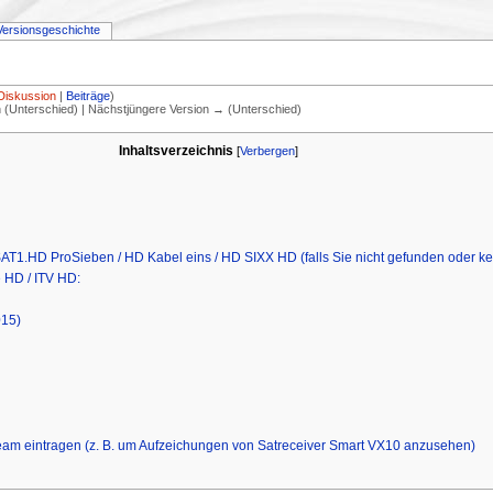
Versionsgeschichte
Diskussion
|
Beiträge
)
on (Unterschied) | Nächstjüngere Version → (Unterschied)
Inhaltsverzeichnis
[
Verbergen
]
1.HD ProSieben / HD Kabel eins / HD SIXX HD (falls Sie nicht gefunden oder kei
 HD / ITV HD:
015)
ream eintragen (z. B. um Aufzeichungen von Satreceiver Smart VX10 anzusehen)