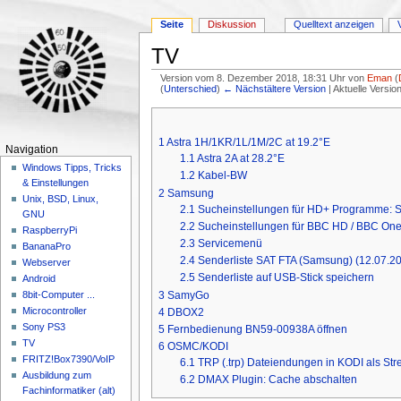
Seite
Diskussion
Quelltext anzeigen
TV
Version vom 8. Dezember 2018, 18:31 Uhr von
Eman
(
(
Unterschied
)
← Nächstältere Version
| Aktuelle Versi
Wechseln zu:
Navigation
,
Suche
1
Astra 1H/1KR/1L/1M/2C at 19.2°E
Navigation
1.1
Astra 2A at 28.2°E
Windows Tipps, Tricks
1.2
Kabel-BW
& Einstellungen
2
Samsung
Unix, BSD, Linux,
2.1
Sucheinstellungen für HD+ Programme: SAT
GNU
2.2
Sucheinstellungen für BBC HD / BBC One
RaspberryPi
2.3
Servicemenü
BananaPro
2.4
Senderliste SAT FTA (Samsung) (12.07.2
Webserver
2.5
Senderliste auf USB-Stick speichern
Android
3
SamyGo
8bit-Computer ...
Microcontroller
4
DBOX2
Sony PS3
5
Fernbedienung BN59-00938A öffnen
TV
6
OSMC/KODI
FRITZ!Box7390/VoIP
6.1
TRP (.trp) Dateiendungen in KODI als St
Ausbildung zum
6.2
DMAX Plugin: Cache abschalten
Fachinformatiker (alt)