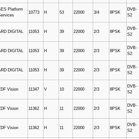
SES Platform
DVB-
10773
H
53
22000
3/4
8PSK
Services
S2
DVB-
ARD DIGITAL
11053
H
39
22000
2/3
8PSK
S2
DVB-
ARD DIGITAL
11053
H
39
22000
2/3
8PSK
S2
DVB-
ARD DIGITAL
11053
H
39
22000
2/3
8PSK
S2
DVB-
ZDF Vision
11347
V
10
22000
2/3
8PSK
S2
DVB-
ZDF Vision
11362
H
11
22000
2/3
8PSK
S2
DVB-
ZDF Vision
11362
H
11
22000
2/3
8PSK
S2