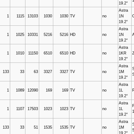
19.2°
Astra
1
1115
13103
1030
1030
TV
no
1N
19.2°
Astra
1
1025
10331
5216
5216
HD
no
1N
19.2°
Astra
1
1010
11150
6510
6510
HD
no
1KR
19.2°
Astra
133
33
63
3327
3327
TV
no
1M
19.2°
Astra
1
1089
12090
169
169
TV
no
1L
19.2°
Astra
1
1107
17503
1023
1023
TV
no
1L
19.2°
Astra
133
33
51
1535
1535
TV
no
1M
19.2°