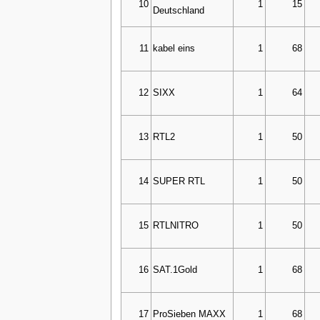
10
1
15
Deutschland
11
kabel eins
1
68
12
SIXX
1
64
13
RTL2
1
50
14
SUPER RTL
1
50
15
RTLNITRO
1
50
16
SAT.1Gold
1
68
17
ProSieben MAXX
1
68