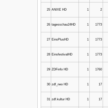
25
ANIXE HD
1
2
26
tagesschau24HD
1
1773
27
EinsPlusHD
1
1773
28
EinsfestivalHD
1
1773
29
ZDFinfo HD
1
1760
30
zdf_neo HD
1
17
31
zdf.kultur HD
1
17