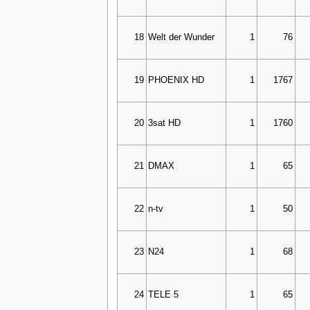
18
Welt der Wunder
1
76
19
PHOENIX HD
1
1767
20
3sat HD
1
1760
21
DMAX
1
65
22
n-tv
1
50
23
N24
1
68
24
TELE 5
1
65