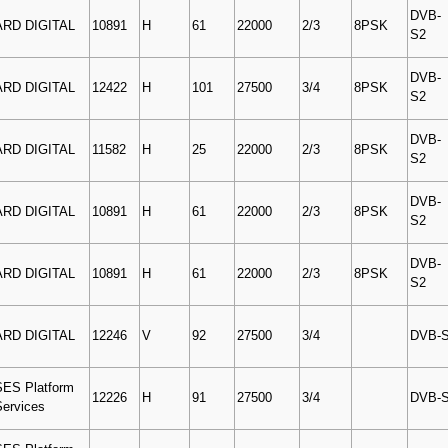
DVB-
ARD DIGITAL
10891
H
61
22000
2/3
8PSK
S2
DVB-
ARD DIGITAL
12422
H
101
27500
3/4
8PSK
S2
DVB-
ARD DIGITAL
11582
H
25
22000
2/3
8PSK
S2
DVB-
ARD DIGITAL
10891
H
61
22000
2/3
8PSK
S2
DVB-
ARD DIGITAL
10891
H
61
22000
2/3
8PSK
S2
ARD DIGITAL
12246
V
92
27500
3/4
DVB-
SES Platform
12226
H
91
27500
3/4
DVB-
Services