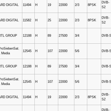
DVB-
ARD DIGITAL
11494
H
19
22000
2/3
8PSK
S2
DVB-
ARD DIGITAL
11582
H
25
22000
2/3
8PSK
S2
RTL GROUP
12188
H
89
27500
3/4
DVB-
ProSiebenSat.
12545
H
107
22000
5/6
DVB-
1 Media
RTL GROUP
12188
H
89
27500
3/4
DVB-
ProSiebenSat.
12545
H
107
22000
5/6
DVB-
1 Media
DVB-
ARD DIGITAL
11494
H
19
22000
2/3
8PSK
S2
DVB-