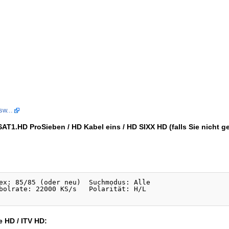
w...
T1.HD ProSieben / HD Kabel eins / HD SIXX HD (falls Sie nicht ge
ex: 85/85 (oder neu)  Suchmodus: Alle

bolrate: 22000 KS/s   Polarität: H/L

 HD / ITV HD: