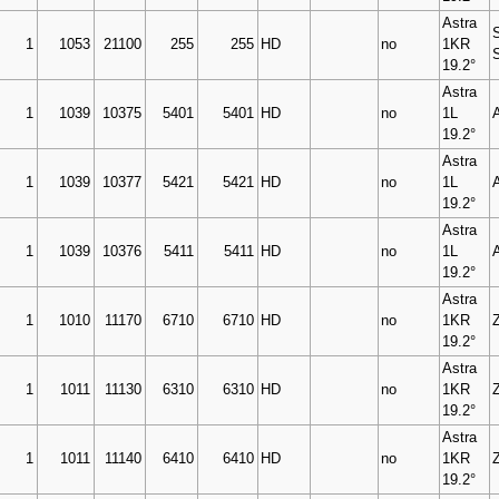
Astra
1
1053
21100
255
255
HD
no
1KR
19.2°
Astra
1
1039
10375
5401
5401
HD
no
1L
19.2°
Astra
1
1039
10377
5421
5421
HD
no
1L
19.2°
Astra
1
1039
10376
5411
5411
HD
no
1L
19.2°
Astra
1
1010
11170
6710
6710
HD
no
1KR
19.2°
Astra
1
1011
11130
6310
6310
HD
no
1KR
19.2°
Astra
1
1011
11140
6410
6410
HD
no
1KR
19.2°