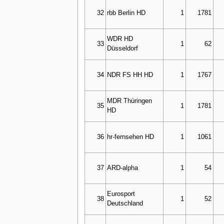
32
rbb Berlin HD
1
1781
WDR HD
33
1
62
Düsseldorf
34
NDR FS HH HD
1
1767
MDR Thüringen
35
1
1781
HD
36
hr-fernsehen HD
1
1061
37
ARD-alpha
1
54
Eurosport
38
1
52
Deutschland