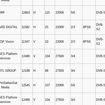
1 Media
ORF
12663
H
115
22000
5/6
DVB-
DVB-
ARD DIGITAL
11582
H
25
22000
2/3
8PSK
S2
DVB-
ZDF Vision
11347
V
10
22000
2/3
8PSK
S2
SES Platform
12480
V
104
27500
3/4
DVB-
Services
RTL GROUP
12188
H
89
27500
3/4
DVB-
ProSiebenSat.
12545
H
107
22000
5/6
DVB-
1 Media
SES Platform
12480
V
104
27500
3/4
DVB-
Services