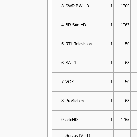
3
SWR BW HD
1
1765
4
BR Süd HD
1
1767
5
RTL Television
1
50
6
SAT.1
1
68
7
VOX
1
50
8
ProSieben
1
68
9
arteHD
1
1765
ServusTV HD