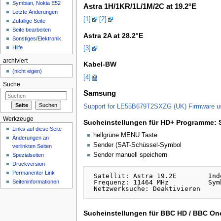
Symbian, Nokia E52
Astra 1H/1KR/1L/1M/2C at 19.2°E
Letzte Änderungen
[1]
[2]
Zufällige Seite
Seite bearbeiten
Astra 2A at 28.2°E
Sonstiges/Elektronik
Hilfe
[3]
archiviert
Kabel-BW
(nicht eigen)
[4]
Suche
Samsung
Support for LE55B679T2SXZG (UK) Firmware us
Werkzeuge
Sucheinstellungen für HD+ Programme: SA
Links auf diese Seite
hellgrüne MENU Taste
Änderungen an
Sender (SAT-Schüssel-Symbol
verlinkten Seiten
Sender manuell speichern
Spezialseiten
Druckversion
Permanenter Link
 Satellit: Astra 19.2E        Ind
Seiteninformationen
 Frequenz: 11464 MHz          Sym
Sucheinstellungen für BBC HD / BBC One