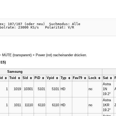
ex: 107/107 (oder neu)  Suchmodus: Alle

bolrate: 23000 KS/s   Polarität: V/R

+ MUTE (transparent) + Power (rot) nacheinander drücken.
015)
Samsung
id
Tsid
Sid
PiD
Vpid
Typ
Fav79
Lock
Sat
Astra
1
1019
10301
5101
5101
HD
no
1N
19.2°
Astra
1
1011
11110
6110
6110
HD
no
1KR
19.2°