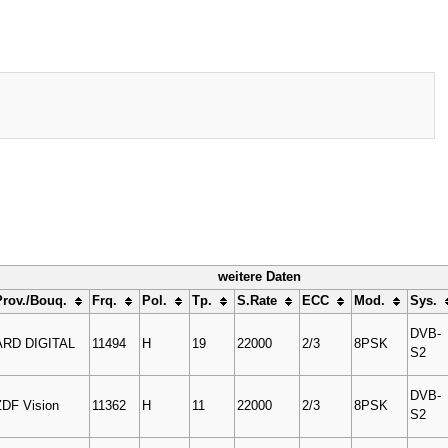
weitere Daten
Prov./Bouq.
Frq.
Pol.
Tp.
S.Rate
ECC
Mod.
Sys.
DVB-
ARD DIGITAL
11494
H
19
22000
2/3
8PSK
S2
DVB-
ZDF Vision
11362
H
11
22000
2/3
8PSK
S2