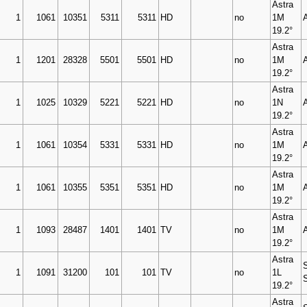
Astra
1
1061
10351
5311
5311
HD
no
1M
19.2°
Astra
1
1201
28328
5501
5501
HD
no
1M
19.2°
Astra
1
1025
10329
5221
5221
HD
no
1N
19.2°
Astra
1
1061
10354
5331
5331
HD
no
1M
19.2°
Astra
1
1061
10355
5351
5351
HD
no
1M
19.2°
Astra
1
1093
28487
1401
1401
TV
no
1M
19.2°
Astra
1
1091
31200
101
101
TV
no
1L
19.2°
Astra